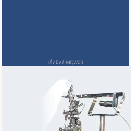
เจ็ทมิลล์-MQW03