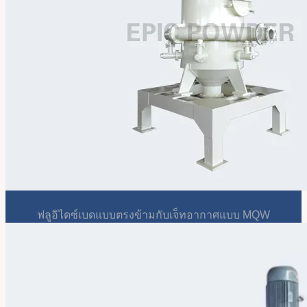
ฟลูอิไดซ์เบดแบบตรงข้ามกับเจ็ทอากาศแบบ MQW