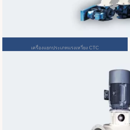
เครื่องแยกประเภทแรงเหวี่ยง CTC