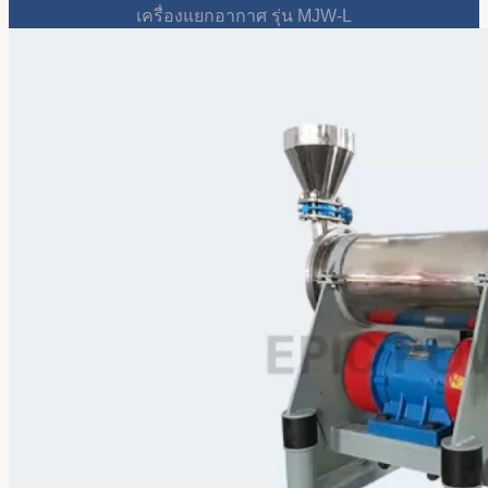
เครื่องแยกอากาศ รุ่น MJW-L