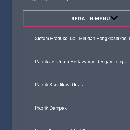
Permukaan Silika?
BERALIH MENU
Sistem Produksi Ball Mill dan Pengklasifikasi
Apa Saja Masalah Umum dalam
Penggilingan Ultrahalus, dan Bagaimana
Cara Mengatasinya Secara Spesifik?
Pabrik Jet Udara Berlawanan dengan Tempat Ti
Pabrik Klasifikasi Udara
Apa itu penyaring udara?
Pabrik Dampak