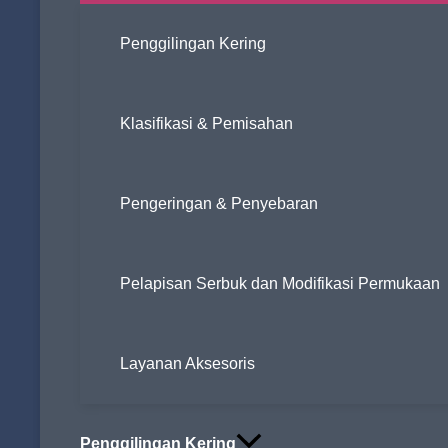
Penggilingan Kering
Klasifikasi & Pemisahan
Pengeringan & Penyebaran
MESIN PELAPIS TIGA ROL
Pelapisan Serbuk dan Modifikasi Permukaan
Sistem pelapisan permukaan serbuk kontinyu ini dirancang ber
karbonat (GCC, PCC), kaolin, talk, mika, grafit, barium sulfat, 
Layanan Aksesoris
agen penggandeng aluminat, agen penggandeng titanat, agen p
Penggilingan Kering