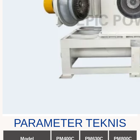
PARAMETER TEKNIS
Model
PM400C
PM630C
PM800C