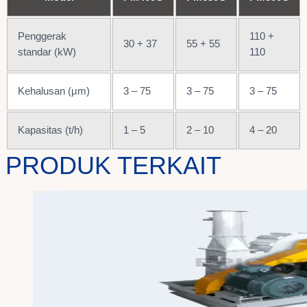
Penggerak
110 +
30 + 37
55 + 55
standar (kW)
110
Kehalusan (μm)
3 – 75
3 – 75
3 – 75
Kapasitas (t/h)
1 – 5
2 – 10
4 – 20
PRODUK TERKAIT